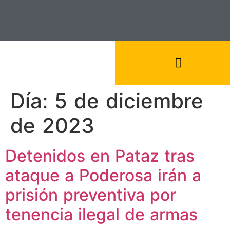
Día:
5 de diciembre
de 2023
Detenidos en Pataz tras
ataque a Poderosa irán a
prisión preventiva por
tenencia ilegal de armas