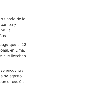
rutinario de la
ayabamba y
gión La
ños.
luego que el 23
onal, en Lima,
es que llevaban
 se encuentra
ías de agosto,
 con dirección