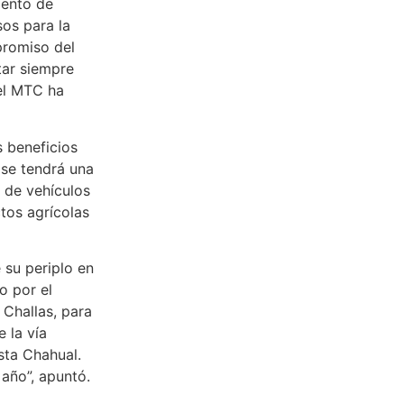
iento de
sos para la
promiso del
tar siempre
el MTC ha
s beneficios
 se tendrá una
o de vehículos
tos agrícolas
 su periplo en
o por el
 Challas, para
e la vía
ta Chahual.
año”, apuntó.