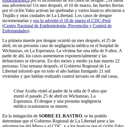
epidemiológica
por el incremento de los casos de dengue. ¡Ya había
una advertencia! Un mes después, el 10 de marzo, las fuertes lluvias
por el ciclón Yaku activan las quebradas y varios huaicos afectaron a
Trujillo y otras ciudades de La Libertad. Los casos de dengue
incrementarían y
eso lo advirtió el 18 de marzo el CDC-Perú
(Centro Nacional de Epidemiología, Prevención y Control de
Enfermedades)
.
La primera muerte por dengue ocurrió un mes después, el 25 de
abril, en un presunto caso de negligencia médica en el hospital de
Wichanzao, en La Esperanza. La víctima fue una niña de 9 años. A
partir de ahí, los casos aumentaron exponencialmente y las
defunciones se elevaron. En dos meses y medio ya han muerto 22
personas. Una semana después, el Gobierno Regional de La
Libertad informó que en todo el año habían fumigado 21 mil
viviendas y que habían realizado control larvario en 48 mil casas.
César Acuña visitó al padre de la niña de 9 años que
murió el pasado 25 de abril en Wichanzao, La
Esperanza. El dengue y una presunta negligencia
médica ocasionaron su muerte.
En la indagación de
SOBRE EL RASTRO
, se ha podido
determinar que el Gobierno Regional de La Libertad pese a las
advertencias del Minsa y el CDC, y a los huaicos por el ciclón Yaku,