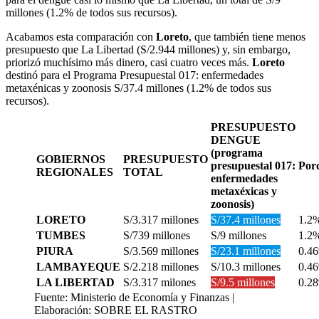
millones (1.2% de todos sus recursos).
Acabamos esta comparación con
Loreto
, que también tiene menos
presupuesto que La Libertad (S/2.944 millones) y, sin embargo,
priorizó muchísimo más dinero, casi cuatro veces más.
Loreto
destinó para el Programa Presupuestal 017: enfermedades
metaxénicas y zoonosis S/37.4 millones (1.2% de todos sus
recursos).
PRESUPUESTO
DENGUE
(programa
GOBIERNOS
PRESUPUESTO
presupuestal 017:
Por
REGIONALES
TOTAL
enfermedades
metaxéxicas y
zoonosis)
LORETO
S/3.317 millones
S/37.4 millones
1.2
TUMBES
S/739 millones
S/9 millones
1.2
PIURA
S/3.569 millones
S/23.1 millones
0.4
LAMBAYEQUE
S/2.218 millones
S/10.3 millones
0.4
LA LIBERTAD
S/3.317 milones
S/9.5 millones
0.2
Fuente: Ministerio de Economía y Finanzas |
Elaboración: SOBRE EL RASTRO