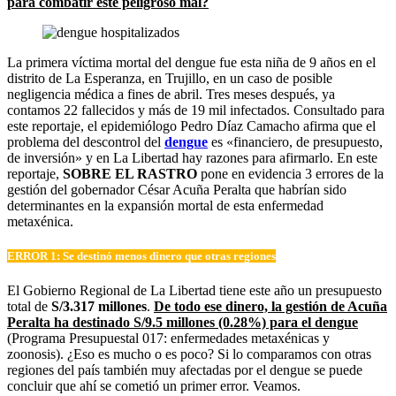
para combatir este peligroso mal?
La primera víctima mortal del dengue fue esta niña de 9 años en el
distrito de La Esperanza, en Trujillo, en un caso de posible
negligencia médica a fines de abril. Tres meses después, ya
contamos 22 fallecidos y más de 19 mil infectados. Consultado para
este reportaje, el epidemiólogo Pedro Díaz Camacho afirma que el
problema del descontrol del
dengue
es «financiero, de presupuesto,
de inversión» y en La Libertad hay razones para afirmarlo. En este
reportaje,
SOBRE EL RASTRO
pone en evidencia 3 errores de la
gestión del gobernador César Acuña Peralta que habrían sido
determinantes en la expansión mortal de esta enfermedad
metaxénica.
ERROR 1: Se destinó menos dinero que otras regiones
El Gobierno Regional de La Libertad tiene este año un presupuesto
total de
S/3.317 millones
.
De todo ese dinero, la gestión de Acuña
Peralta ha destinado S/9.5 millones (0.28%) para el dengue
(Programa Presupuestal 017: enfermedades metaxénicas y
zoonosis). ¿Eso es mucho o es poco? Si lo comparamos con otras
regiones del país también muy afectadas por el dengue se puede
concluir que ahí se cometió un primer error. Veamos.