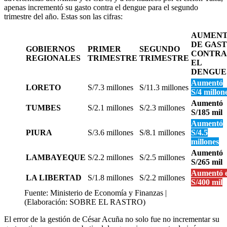
apenas incrementó su gasto contra el dengue para el segundo
trimestre del año. Estas son las cifras:
AUMEN
DE GAS
GOBIERNOS
PRIMER
SEGUNDO
CONTRA
REGIONALES
TRIMESTRE
TRIMESTRE
EL
DENGUE
Aumentó
LORETO
S/7.3 millones
S/11.3 millones
S/4 millon
Aumentó
TUMBES
S/2.1 millones
S/2.3 millones
S/185 mil
Aumentó
PIURA
S/3.6 millones
S/8.1 millones
S/4.5
millones
Aumentó
LAMBAYEQUE
S/2.2 millones
S/2.5 millones
S/265 mil
Aumentó 
LA LIBERTAD
S/1.8 millones
S/2.2 millones
S/400 mil
Fuente: Ministerio de Economía y Finanzas |
(Elaboración: SOBRE EL RASTRO)
El error de la gestión de César Acuña no solo fue no incrementar su