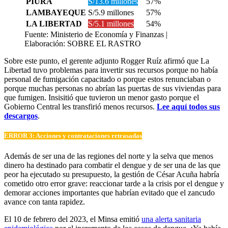
PIURA
S/13.6 millones
57%
LAMBAYEQUE
S/5.9 millones
57%
LA LIBERTAD
S/5.1 millones
54%
Fuente: Ministerio de Economía y Finanzas |
Elaboración: SOBRE EL RASTRO
Sobre este punto, el gerente adjunto Rogger Ruíz afirmó que La
Libertad tuvo problemas para invertir sus recursos porque no había
personal de fumigación capacitado o porque estos renunciaban o
porque muchas personas no abrían las puertas de sus viviendas para
que fumigen. Insisitió que tuvieron un menor gasto porque el
Gobierno Central les transfirió menos recursos.
Lee aquí todos sus
descargos
.
ERROR 3: Acciones y contrataciones retrasadas
Además de ser una de las regiones del norte y la selva que menos
dinero ha destinado para combatir el dengue y de ser una de las que
peor ha ejecutado su presupuesto, la gestión de César Acuña habría
cometido otro error grave: reaccionar tarde a la crisis por el dengue y
demorar acciones importantes que habrían evitado que el zancudo
avance con tanta rapidez.
El 10 de febrero del 2023, el Minsa emitió
una alerta sanitaria