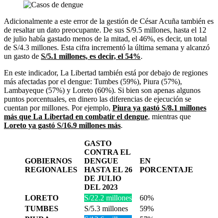
Adicionalmente a este error de la gestión de César Acuña también es
de resaltar un dato preocupante. De sus S/9.5 millones, hasta el 12
de julio había gastado menos de la mitad, el 46%, es decir, un total
de S/4.3 millones. Esta cifra incrementó la última semana y alcanzó
un gasto de
S/5.1 millones, es decir, el 54%
.
En este indicador, La Libertad también está por debajo de regiones
más afectadas por el dengue: Tumbes (59%), Piura (57%),
Lambayeque (57%) y Loreto (60%). Si bien son apenas algunos
puntos porcentuales, en dinero las diferencias de ejecución se
cuentan por millones. Por ejemplo,
Piura ya gastó S/8.1 millones
más que La Libertad en combatir el dengue
, mientras que
Loreto ya gastó S/16.9 millones más
.
GASTO
CONTRA EL
GOBIERNOS
DENGUE
EN
REGIONALES
HASTA EL 26
PORCENTAJE
DE JULIO
DEL 2023
LORETO
S/22.2 millones
60%
TUMBES
S/5.3 millones
59%