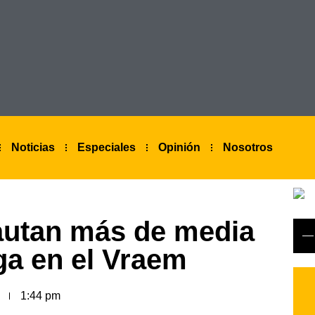
Noticias
Especiales
Opinión
Nosotros
cautan más de media
ga en el Vraem
1:44 pm