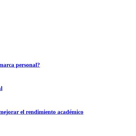
a marca personal?
l
y mejorar el rendimiento académico