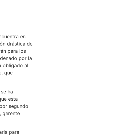
ncuentra en
ión drástica de
rán para los
adenado por la
a obligado al
b, que
 se ha
que esta
s por segundo
, gerente
aria para