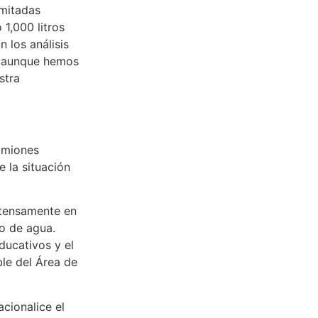
imitadas
1,000 litros
 los análisis
a, aunque hemos
stra
amiones
e la situación
ntensamente en
o de agua.
ducativos y el
le del Área de
cionalice el