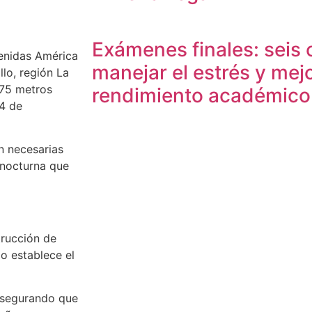
Exámenes finales: seis 
venidas América
manejar el estrés y mejo
llo, región La
275 metros
rendimiento académico
 4 de
n necesarias
 nocturna que
trucción de
o establece el
 asegurando que