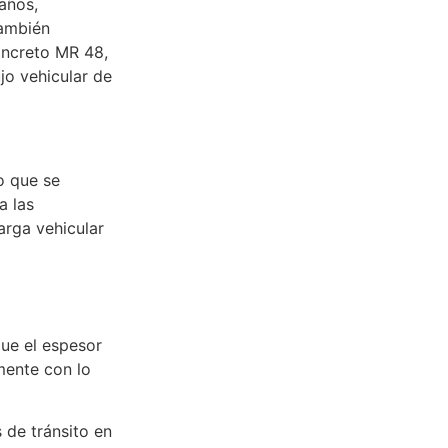
 años,
También
oncreto MR 48,
ujo vehicular de
to que se
a las
arga vehicular
que el espesor
mente con lo
 de tránsito en