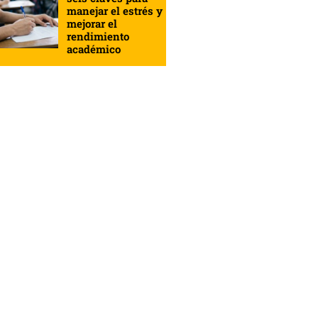
manejar el estrés y
mejorar el
rendimiento
académico