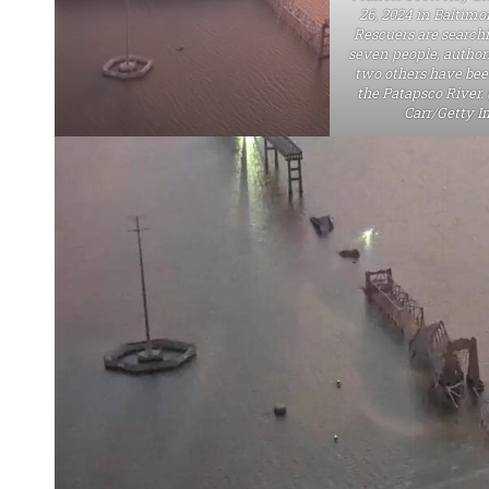
26, 2024 in Baltimo
Rescuers are searchi
seven people, authori
two others have bee
the Patapsco River.
Carr/Getty I