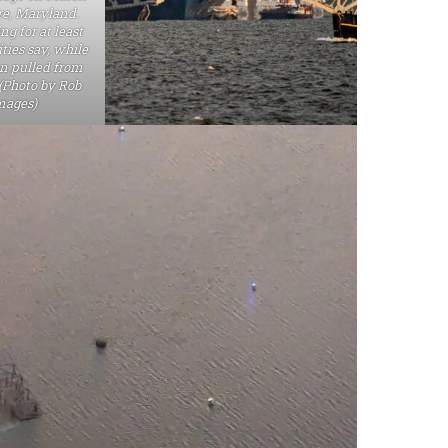
re, Maryland.
ng for at least
ties say, while
n pulled from
 (Photo by Rob
mages)