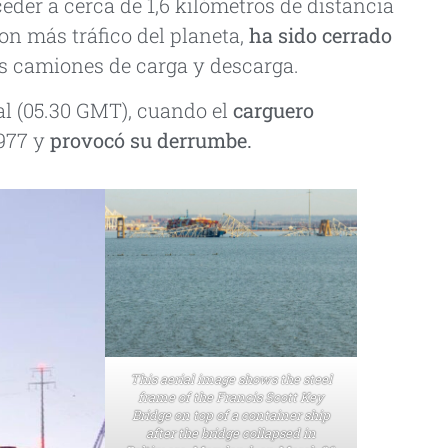
eder a cerca de 1,6 kilómetros de distancia
con más tráfico del planeta,
ha sido cerrado
los camiones de carga y descarga.
al (05.30 GMT), cuando el
carguero
977 y
provocó su derrumbe.
This aerial image shows the steel
frame of the Francis Scott Key
Bridge on top of a container ship
after the bridge collapsed in