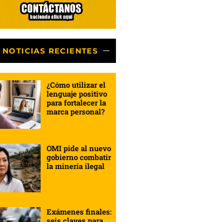
NOTICIAS RECIENTES
¿Cómo utilizar el
lenguaje positivo
para fortalecer la
marca personal?
OMI pide al nuevo
gobierno combatir
la minería ilegal
Exámenes finales:
seis claves para