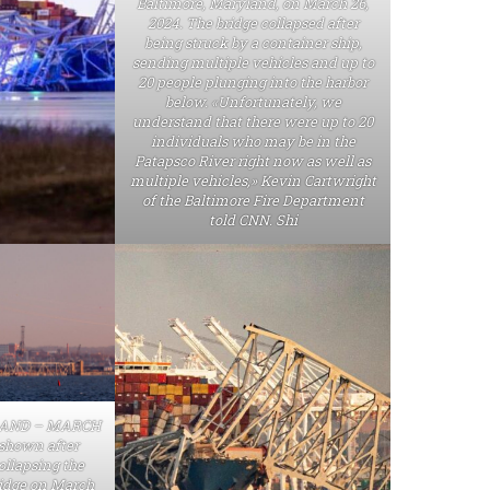
Baltimore, Maryland, on March 26,
2024. The bridge collapsed after
being struck by a container ship,
sending multiple vehicles and up to
20 people plunging into the harbor
below. «Unfortunately, we
understand that there were up to 20
individuals who may be in the
Patapsco River right now as well as
multiple vehicles,» Kevin Cartwright
of the Baltimore Fire Department
told CNN. Shi
LAND – MARCH
s shown after
ollapsing the
ridge on March