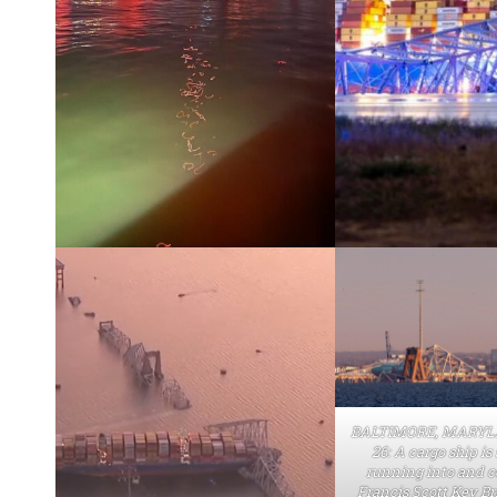
BALTIMORE, MARY
26: A cargo ship i
running into and c
Francis Scott Key B