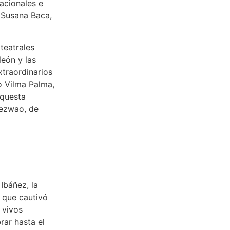
acionales e
, Susana Baca,
teatrales
eón y las
xtraordinarios
o Vilma Palma,
rquesta
sezwao, de
Ibáñez, la
 que cautivó
 vivos
rar hasta el