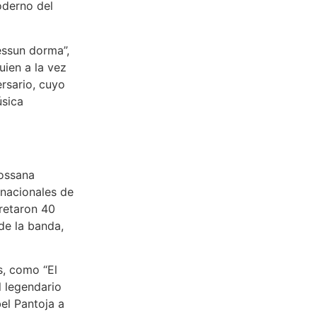
oderno del
essun dorma”,
uien a la vez
rsario, cuyo
úsica
Rossana
 nacionales de
pretaron 40
de la banda,
, como “El
l legendario
bel Pantoja a