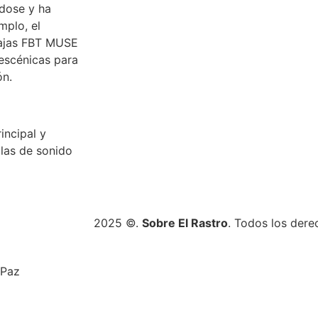
ndose y ha
mplo, el
cajas FBT MUSE
 escénicas para
ón.
incipal y
olas de sonido
2025 ©.
Sobre El Rastro
. Todos los dere
 Paz