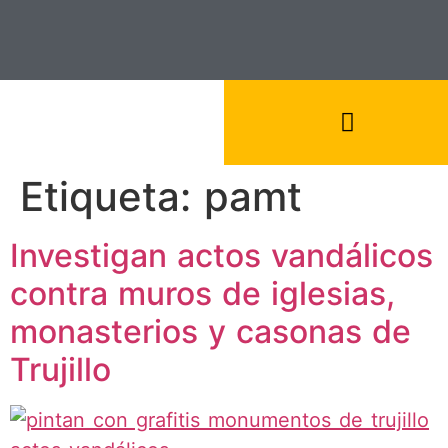
Etiqueta:
pamt
Investigan actos vandálicos
contra muros de iglesias,
monasterios y casonas de
Trujillo