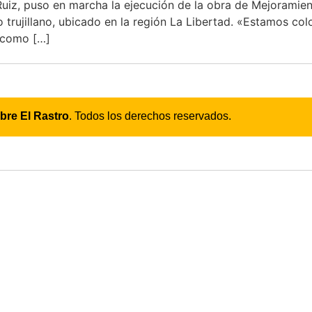
uiz, puso en marcha la ejecución de la obra de Mejoramient
o trujillano, ubicado en la región La Libertad. «Estamos co
 como […]
bre El Rastro
. Todos los derechos reservados.