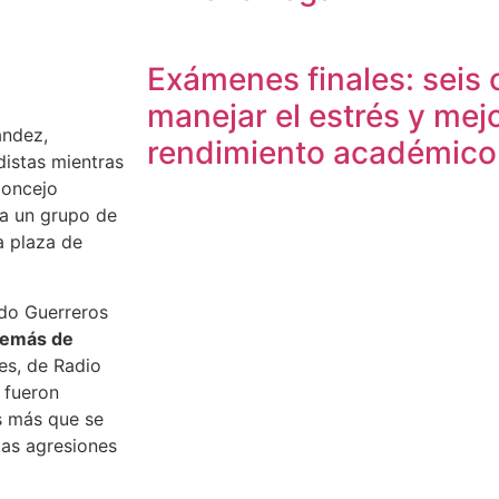
Exámenes finales: seis 
manejar el estrés y mejo
ández,
rendimiento académico
distas mientras
Concejo
ra un grupo de
a plaza de
do Guerreros
además de
es, de Radio
 fueron
s más que se
tas agresiones