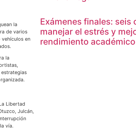
Exámenes finales: seis 
quean la
manejar el estrés y mejo
ura de varios
 vehículos en
rendimiento académico
ados.
ra la
rtistas,
 estrategias
organizada.
La Libertad
Otuzco, Julcán,
interrupción
a vía.