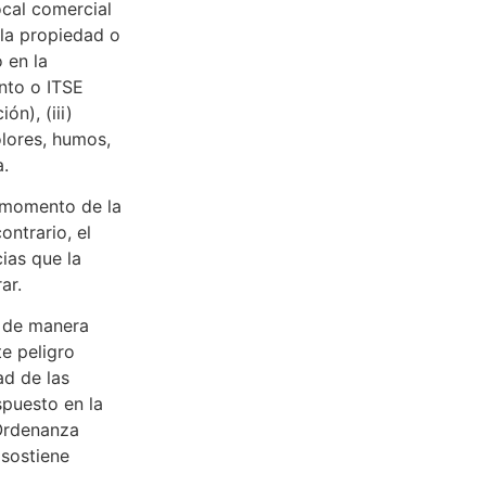
ocal comercial
, la propiedad o
 en la
ento o ITSE
ón), (iii)
olores, humos,
a.
l momento de la
ontrario, el
ias que la
ar.
r de manera
te peligro
ad de las
spuesto en la
Ordenanza
 sostiene