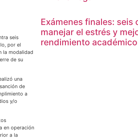
Exámenes finales: seis 
manejar el estrés y mejo
tra seis
rendimiento académico
lo, por el
en la modalidad
erre de su
ealizó una
 sanción de
mplimiento a
dios y/o
tos
ta en operación
ior a la