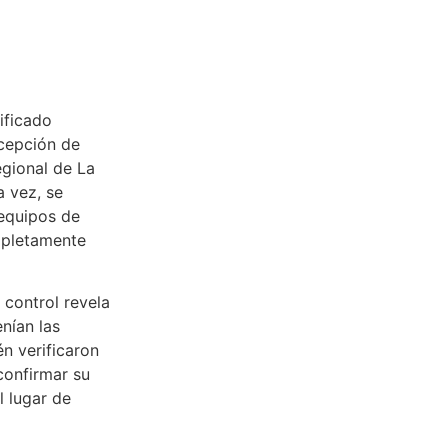
ificado
ecepción de
gional de La
a vez, se
 equipos de
mpletamente
control revela
nían las
n verificaron
confirmar su
l lugar de