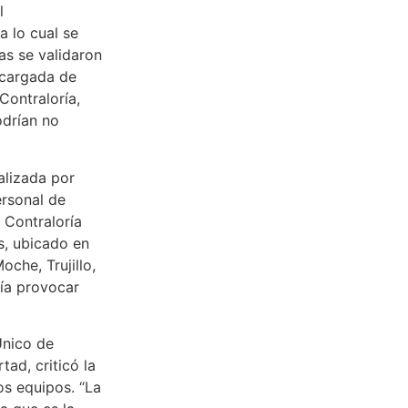
l
 lo cual se
as se validaron
ncargada de
 Contraloría,
odrían no
alizada por
ersonal de
 Contraloría
s, ubicado en
che, Trujillo,
ía provocar
Único de
ad, criticó la
os equipos. “La