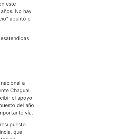
on este
 años. No hay
cio” apuntó el
 desatendidas
 nacional a
uente Chagual
cibir el apoyo
upuesto del año
mportante vía.
presupuesto
incia, que