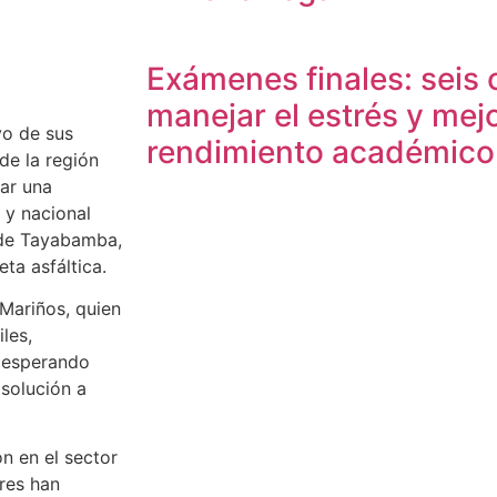
Exámenes finales: seis 
manejar el estrés y mejo
yo de sus
rendimiento académico
 de la región
zar una
s y nacional
l de Tayabamba,
ta asfáltica.
 Mariños, quien
les,
, esperando
solución a
n en el sector
res han