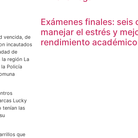
Exámenes finales: seis 
manejar el estrés y mejo
ad vencida, de
rendimiento académico
ron incautados
iudad de
 la región La
la Policía
 comuna
entros
marcas Lucky
 tenían las
 su
rrillos que