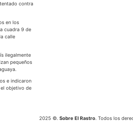
atentado contra
os en los
la cuadra 9 de
a calle
ís ilegalmente
ilizan pequeños
raguaya.
los e indicaron
el objetivo de
2025 ©.
Sobre El Rastro
. Todos los dere