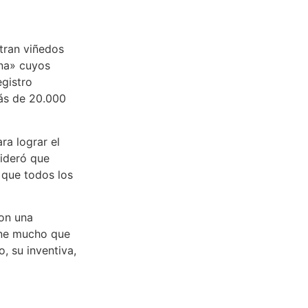
ntran viñedos
na» cuyos
egistro
más de 20.000
ra lograr el
sideró que
 que todos los
con una
iene mucho que
, su inventiva,