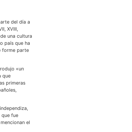
rte del día a
I, XVIII,
 de una cultura
ro país que ha
e forme parte
produjo «un
a que
as primeras
pañoles,
 independiza,
 que fue
 mencionan el