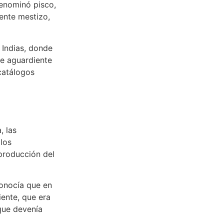
denominó pisco,
ente mestizo,
 Indias, donde
de aguardiente
catálogos
, las
 los
 producción del
onocía que en
ente, que era
que devenía