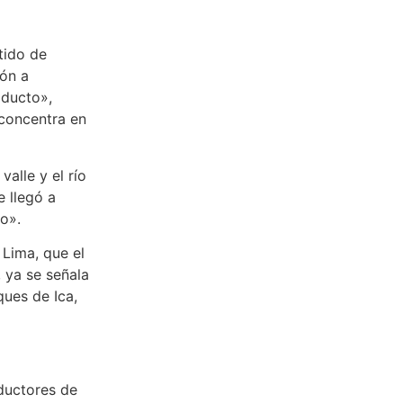
tido de
ión a
oducto»,
 concentra en
valle y el río
e llegó a
o».
Lima, que el
, ya se señala
ques de Ica,
oductores de