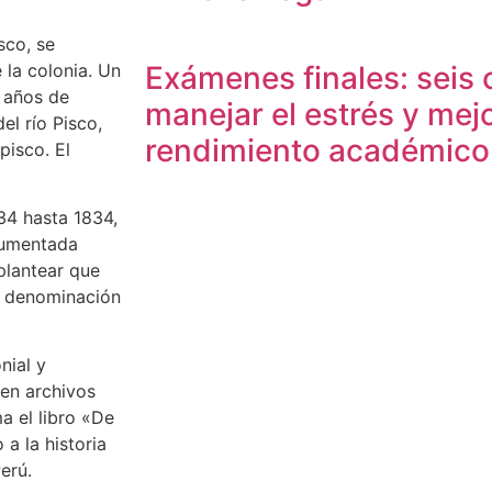
sco, se
 la colonia. Un
Exámenes finales: seis 
s años de
manejar el estrés y mejo
el río Pisco,
rendimiento académico
 pisco. El
34 hasta 1834,
ocumentada
 plantear que
sa denominación
nial y
en archivos
a el libro «De
 a la historia
erú.