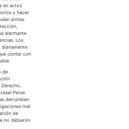
s en actos
 bonos y hacer
pulan armas
tección,
na alarmante
encias. Los
n diariamente
 que contar con
ible.
o de
ación
l Derecho,
cesal Penal.
 se derrumben
tigaciones mal
lación de
ue no debieron