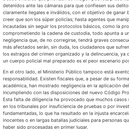
detenidos ante las cámaras para que confiesen sus delito
claramente ilegales e inválidos, con el objetivo de ganar
creer que son los súper policías; hasta agentes que mani
incautadas sin seguir los protocolos básicos, como la pro
comprometiendo la cadena de custodia, todo apunta a u
negligencia que, de no corregirse, tendrá graves consecu
más afectados serán, sin duda, los ciudadanos que sufre
los estragos del crimen organizado y la delincuencia, ya
un cuerpo policial mal preparado es el peor escenario pos
En el otro lado, el Ministerio Público tampoco está exent
responsabilidad. Existen fiscales que, a pesar de su form
académica, han mostrado negligencia en la aplicación de
incumpliendo con las disposiciones del nuevo Código Pro
Esta falta de diligencia ha provocado que muchos casos
en los tribunales por insuficiencia de pruebas o por inves
fundamentadas, lo que ha resultado en la injusta encarce
inocentes o en largas batallas judiciales para personas q
haber sido procesadas en primer lugar.