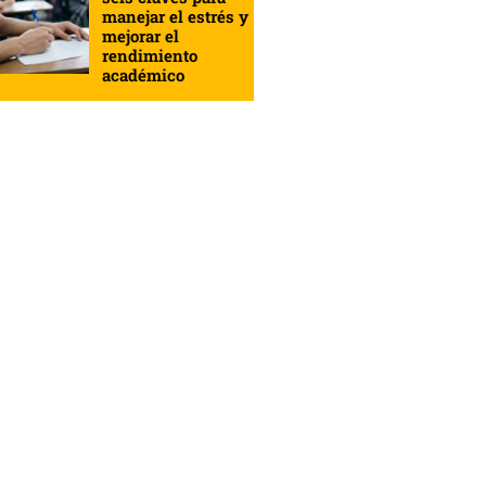
manejar el estrés y
mejorar el
rendimiento
académico