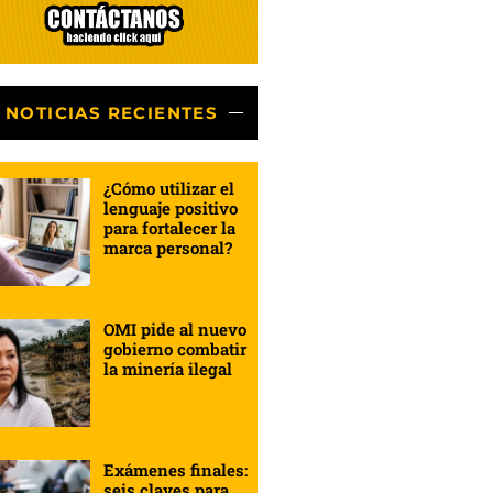
NOTICIAS RECIENTES
¿Cómo utilizar el
lenguaje positivo
para fortalecer la
marca personal?
OMI pide al nuevo
gobierno combatir
la minería ilegal
Exámenes finales:
seis claves para