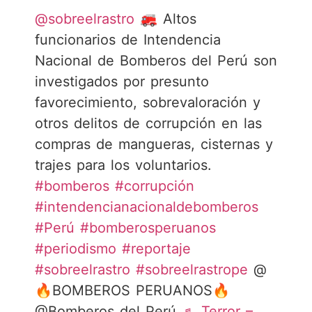
@sobreelrastro
🚒 Altos
funcionarios de Intendencia
Nacional de Bomberos del Perú son
investigados por presunto
favorecimiento, sobrevaloración y
otros delitos de corrupción en las
compras de mangueras, cisternas y
trajes para los voluntarios.
#bomberos
#corrupción
#intendencianacionaldebomberos
#Perú
#bomberosperuanos
#periodismo
#reportaje
#sobreelrastro
#sobreelrastrope
@
🔥BOMBEROS PERUANOS🔥
@Bomberos del Perú
♬ Terror –