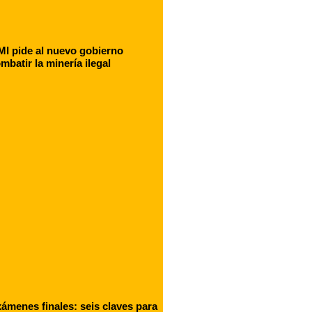
I pide al nuevo gobierno
mbatir la minería ilegal
ámenes finales: seis claves para