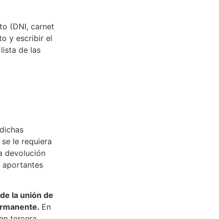
o (DNI, carnet
o y escribir el
ista de las
 dichas
se le requiera
la devolución
s aportantes
de la unión de
permanente.
En
en tercera