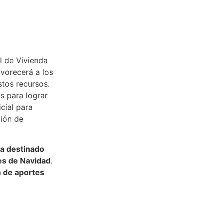
l de Vivienda
avorecerá a los
tos recursos.
s para lograr
icial para
ción de
ha destinado
es de Navidad
.
n de aportes