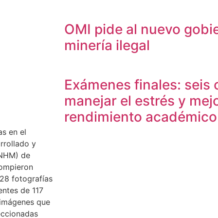
OMI pide al nuevo gobi
minería ilegal
Exámenes finales: seis 
manejar el estrés y mejo
rendimiento académico
as en el
rrollado y
NHM) de
rompieron
228 fotografías
entes de 117
 imágenes que
eccionadas