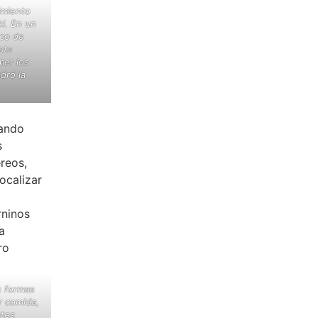
imiento
ki. En un
aco de
sta
mer los
dró la
s formas
r comida,
ntes