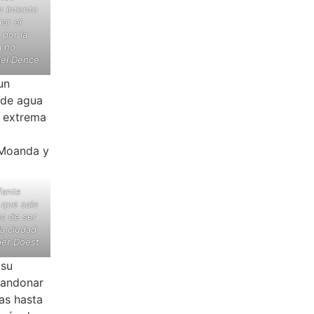
 intento
ar el
 por la
a no
iel Dence
fante
 que sale
és de ser
a ciudad
per Doest