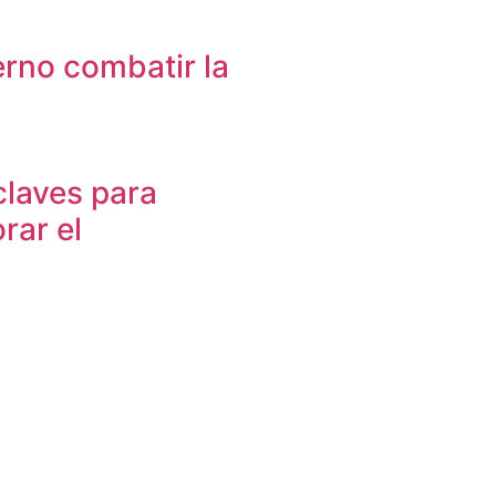
erno combatir la
claves para
rar el