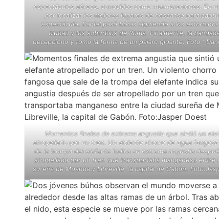
espectáculos aéreos, conocidos como murmuraciones. En un
por localizar los mejores lugares de descanso para captur
espectáculo, Daniel pasó horas siguiendo a los estorninos
ciudad y los suburbios de Roma. Finalmente, la bandad
decepcionó y tomó la forma de un pájaro gigante. Foto : Dan
Momentos finales de extrema angustia que sintió un ele
atropellado por un tren. Un violento chorro de agua fangosa
de la trompa del elefante indica su extrema angustia despu
atropellado por un tren que transportaba manganeso entre l
sureña de Moanda y Libreville, la capital de Gabón. Foto:Jas