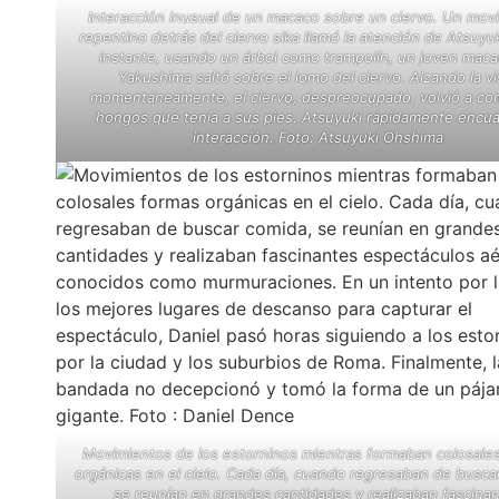
Interacción inusual de un macaco sobre un ciervo. Un mov
repentino detrás del ciervo sika llamó la atención de Atsuyu
instante, usando un árbol como trampolín, un joven mac
Yakushima saltó sobre el lomo del ciervo. Alzando la vi
momentáneamente, el ciervo, despreocupado, volvió a co
hongos que tenía a sus pies. Atsuyuki rápidamente encua
interacción. Foto: Atsuyuki Ohshima
Movimientos de los estorninos mientras formaban colosale
orgánicas en el cielo. Cada día, cuando regresaban de busca
se reunían en grandes cantidades y realizaban fascina