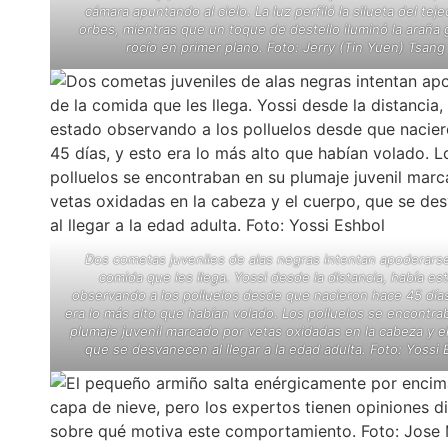
cámara apuntando al cielo. La luz perfiló la silueta del tej
orbes, mientras que un toque de destello iluminó la araña 
rocío en primer plano. Foto: Jerry (Tin Yuen) Tsang
Dos cometas juveniles de alas negras intentan apoderarse
comida que les llega. Yossi desde la distancia, había es
observando a los polluelos desde que nacieron hace 45 días
era lo más alto que habían volado. Los polluelos se encontra
plumaje juvenil marcado por vetas oxidadas en la cabeza y e
que se desvanecen al llegar a la edad adulta. Foto: Yossi 