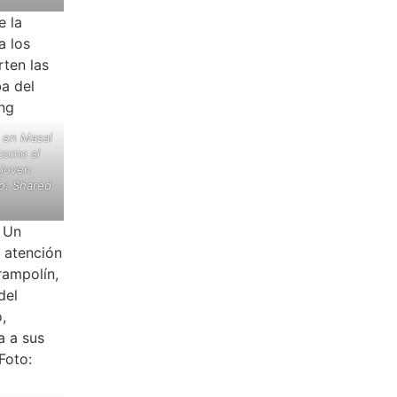
 en Masai
 como si
 joven
o: Shared