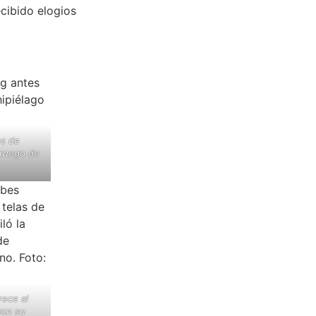
cibido elogios
es de
oruego de
rece al
con su