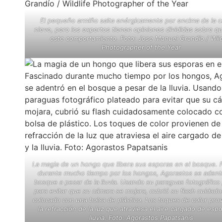
El pequeño armiño salta enérgicamente por encima de la 
nieve, pero los expertos tienen opiniones divididas sobre q
este comportamiento. Foto: Jose Manuel Grandío / Wild
Photographer of the Year
La magia de un hongo que libera sus esporas en el bosque. 
durante mucho tiempo por los hongos, Agorastos se adentr
bosque a pesar de la lluvia. Usando su paraguas fotográfico
para evitar que su cámara se mojara, cubrió su flash cuida
colocado con una bolsa de plástico. Los toques de color pro
la refracción de la luz que atraviesa el aire cargado de espo
lluvia. Foto: Agorastos Papatsanis