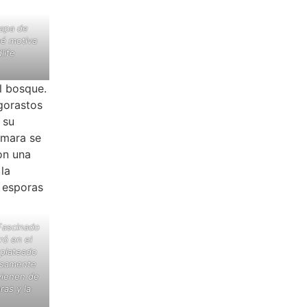
capa de
ué motiva
life
Fascinado
ó en el
 plateado
dosamente
vienen de
ras y la