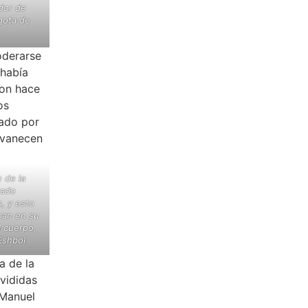
edor de
gota de
 de la
tado
, y esto
ban en su
l cuerpo,
Eshbol