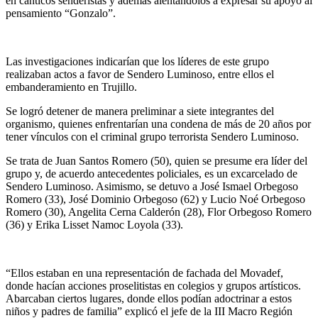
en cánticos senderistas y además alentándolos a expresar su apoyo al
pensamiento “Gonzalo”.
Las investigaciones indicarían que los líderes de este grupo
realizaban actos a favor de Sendero Luminoso, entre ellos el
embanderamiento en Trujillo.
Se logró detener de manera preliminar a siete integrantes del
organismo, quienes enfrentarían una condena de más de 20 años por
tener vínculos con el criminal grupo terrorista Sendero Luminoso.
Se trata de Juan Santos Romero (50), quien se presume era líder del
grupo y, de acuerdo antecedentes policiales, es un excarcelado de
Sendero Luminoso. Asimismo, se detuvo a José Ismael Orbegoso
Romero (33), José Dominio Orbegoso (62) y Lucio Noé Orbegoso
Romero (30), Angelita Cerna Calderón (28), Flor Orbegoso Romero
(36) y Erika Lisset Namoc Loyola (33).
“Ellos estaban en una representación de fachada del Movadef,
donde hacían acciones proselitistas en colegios y grupos artísticos.
Abarcaban ciertos lugares, donde ellos podían adoctrinar a estos
niños y padres de familia” explicó el jefe de la III Macro Región