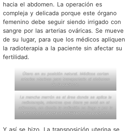
hacia el abdomen. La operación es
compleja y delicada porque este órgano
femenino debe seguir siendo irrigado con
sangre por las arterias ováricas. Se mueve
de su lugar, para que los médicos apliquen
la radioterapia a la paciente sin afectar su
fertilidad.
Útero en su posición natural. Médicos cortan
arterias uterinas para transportarlo al abdomen
de la paciente.
La mancha marrón es el área donde se aplica la
radioterapia, mientras que útera ya está en el
adbomen, en donde la radiación no llega y por la
tanto no se afecta la fertilidad de la paciente.
Y así se hizo. La transposición uterina se