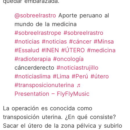
quedar embarazada.
@sobreelrastro
Aporte peruano al
mundo de la medicina
#sobreelrastrope
#sobreelrastro
#noticias
#noticias
#cáncer
#Minsa
#Essalud
#INEN
#ÚTERO
#medicina
#radioterapia
#oncología
cáncerderecto
#noticiastrujillo
#noticiaslima
#Lima
#Perú
#útero
#transposicionuterina
♬
Presentation – FlyFlyMusic
La operación es conocida como
transposición uterina. ¿En qué consiste?
Sacar el útero de la zona pélvica y subirlo