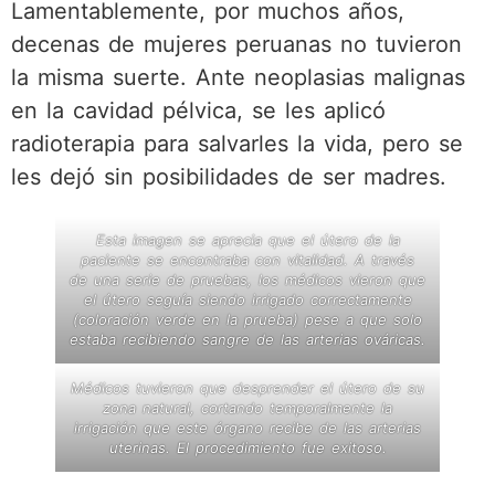
Lamentablemente, por muchos años,
decenas de mujeres peruanas no tuvieron
la misma suerte. Ante neoplasias malignas
en la cavidad pélvica, se les aplicó
radioterapia para salvarles la vida, pero se
les dejó sin posibilidades de ser madres.
Esta imagen se aprecia que el útero de la
paciente se encontraba con vitalidad. A través
de una serie de pruebas, los médicos vieron que
el útero seguía siendo irrigado correctamente
(coloración verde en la prueba) pese a que solo
estaba recibiendo sangre de las arterias ováricas.
Médicos tuvieron que desprender el útero de su
zona natural, cortando temporalmente la
irrigación que este órgano recibe de las arterias
uterinas. El procedimiento fue exitoso.