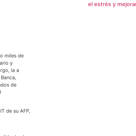
el estrés y mejor
o miles de
ario y
rgo, la a
 Banca,
ndos de
l
UIT de su AFP,