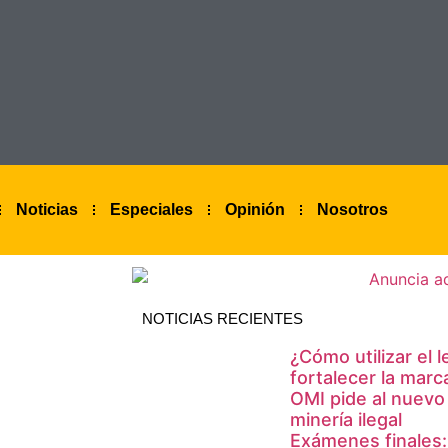
Noticias
Especiales
Opinión
Nosotros
NOTICIAS RECIENTES
¿Cómo utilizar el 
fortalecer la marc
OMI pide al nuevo
minería ilegal
Exámenes finales: