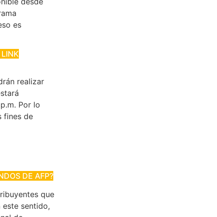
onible desde
grama
eso es
 LINK
rán realizar
estará
 p.m. Por lo
 fines de
ONDOS DE AFP?
tribuyentes que
 este sentido,