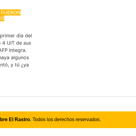
P FUERON
IO
primer día del
a 4 UIT de sus
FP Integra.
 haya algunos
ntó, y tú ¿ya
bre El Rastro
. Todos los derechos reservados.