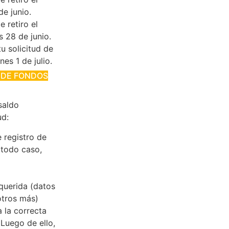
de junio.
e retiro el
s 28 de junio.
tu solicitud de
nes 1 de julio.
O DE FONDOS
saldo
ud:
e registro de
n todo caso,
querida (datos
otros más)
 la correcta
 Luego de ello,